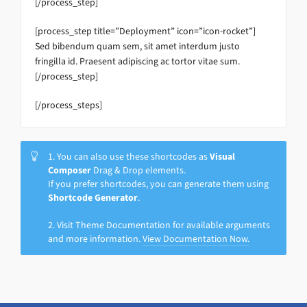
[/process_step]
[process_step title=”Deployment” icon=”icon-rocket”]
Sed bibendum quam sem, sit amet interdum justo
fringilla id. Praesent adipiscing ac tortor vitae sum.
[/process_step]
[/process_steps]
1. You can also use these shortcodes as
Visual
Composer
Drag & Drop elements.
If you prefer shortcodes, you can generate them using
Shortcode Generator
.
2. Visit Theme Documentation for available arguments
and more information.
View Documentation Now.